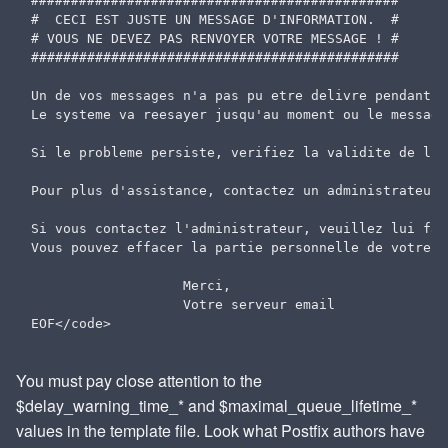
##############################################

#  CECI EST JUSTE UN MESSAGE D'INFORMATION.  #

# VOUS NE DEVEZ PAS RENVOYER VOTRE MESSAGE ! #

##############################################

Un de vos messages n'a pas pu etre delivre pendant $
Le systeme va reesayer jusqu'au moment ou le message
Si le probleme persiste, verifiez la validite de l'a
Pour plus d'assistance, contactez un administrateur 
Si vous contactez l'administrateur, veuillez lui fai
Vous pouvez effacer la partie personnelle de votre me
                   Merci,

                   Votre serveur email

You must pay close attention to the
$delay_warning_time_* and $maximal_queue_lifetime_*
values in the template file. Look what Postfix authors have