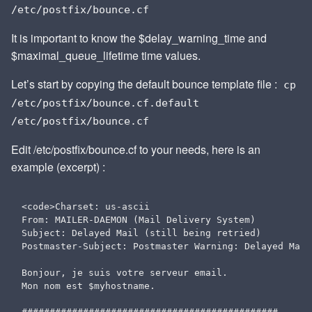
/etc/postfix/bounce.cf
It is important to know the $delay_warning_time and
$maximal_queue_lifetime time values.
Let’s start by copying the default bounce template file :
cp
/etc/postfix/bounce.cf.default
/etc/postfix/bounce.cf
Edit /etc/postfix/bounce.cf to your needs, here is an
example (excerpt) :
<code>Charset: us-ascii

From: MAILER-DAEMON (Mail Delivery System)

Subject: Delayed Mail (still being retried)

Postmaster-Subject: Postmaster Warning: Delayed Mail

Bonjour, je suis votre serveur email.

Mon nom est $myhostname.
