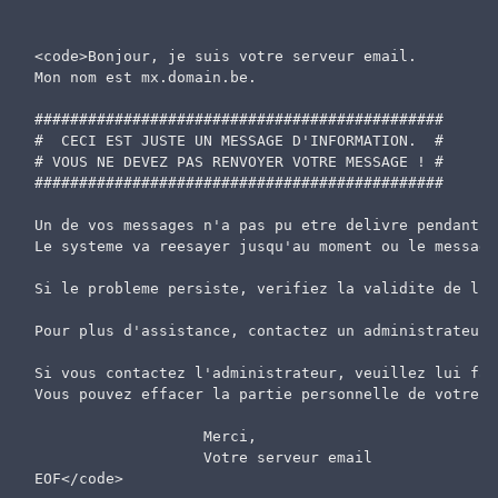
<code>Bonjour, je suis votre serveur email.

Mon nom est mx.domain.be.

##############################################

#  CECI EST JUSTE UN MESSAGE D'INFORMATION.  #

# VOUS NE DEVEZ PAS RENVOYER VOTRE MESSAGE ! #

##############################################

Un de vos messages n'a pas pu etre delivre pendant 1
Le systeme va reesayer jusqu'au moment ou le message
Si le probleme persiste, verifiez la validite de l'a
Pour plus d'assistance, contactez un administrateur 
Si vous contactez l'administrateur, veuillez lui fai
Vous pouvez effacer la partie personnelle de votre me
                   Merci,

                   Votre serveur email
